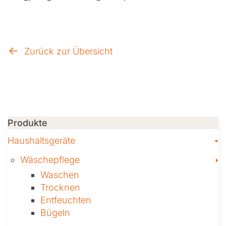
Zurück zur Übersicht
Produkte
T
Haushaltsgeräte
T
Wäschepflege
Waschen
Trocknen
Ent­feuch­ten
Bügeln