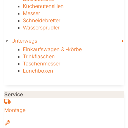
Küchenutensilien
Messer
Schneidebretter
Wassersprudler
T
Unterwegs
Einkaufswagen & ­-körbe
Trinkflaschen
Taschen­messer
Lunchboxen
Service
Montage