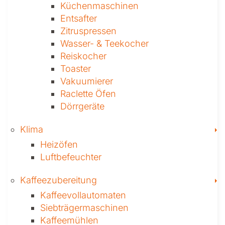
Küchen­maschinen
Entsafter
Zitruspressen
Wasser-­ & Teekocher
Reiskocher
Toaster
Vakuumierer
Raclette Öfen
Dörrgeräte
T
Klima
Heizöfen
Luftbefeuchter
T
Kaffee­zubereitung
Kaffeevollautomaten
Siebträgermaschinen
Kaffeemühlen