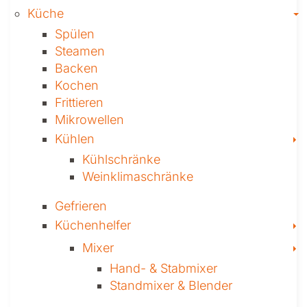
T
Küche
Spülen
Steamen
Backen
Kochen
Frittieren
Mikrowellen
T
Kühlen
Kühl­schränke
Weinklima­schränke
Gefrieren
T
Küchenhelfer
T
Mixer
Hand- & ­Stabmixer
Stand­mixer & Blender