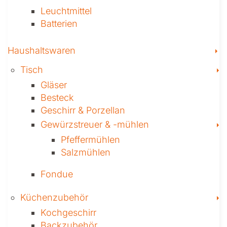
Leuchtmittel
Batterien
T
Haushaltswaren
T
Tisch
Gläser
Besteck
Geschirr & Porzellan
T
Gewürzstreuer­ & -mühlen
Pfeffermühlen
Salzmühlen
Fondue
T
Küchenzubehör
Kochgeschirr
Backzubehör