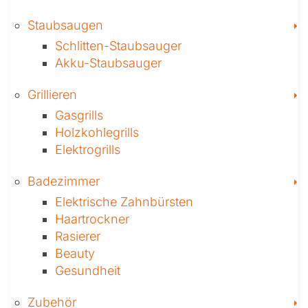
T
Staubsaugen
Schlitten-Staubsauger
Akku-Staubsauger
T
Grillieren
Gasgrills
Holzkohlegrills
Elektrogrills
T
Badezimmer
Elektrische Zahnbürsten
Haartrockner
Rasierer
Beauty
Gesundheit
T
Zubehör