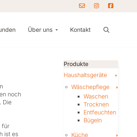
Instagram
Facebo
Toggle Dropdown
unden
Über uns
Kontakt
Produkte
Toggle
Haushaltsgeräte
en
Toggl
Wäschepflege
ben noch
Waschen
. Die
Trocknen
Ent­feuch­ten
Bügeln
 für
 ist es
Toggl
Küche