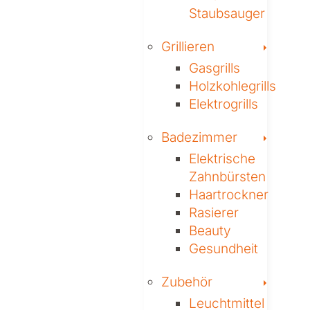
Staubsauger
Toggl
Grillieren
Gasgrills
Holzkohlegrills
Elektrogrills
Toggl
Badezimmer
Elektrische
Zahnbürsten
Haartrockner
Rasierer
Beauty
Gesundheit
Toggl
Zubehör
Leuchtmittel