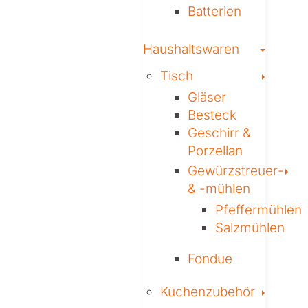
Batterien
Toggle
Haushaltswaren
Toggl
Tisch
Gläser
Besteck
Geschirr &
Porzellan
To
Gewürzstreuer­
& -mühlen
Pfeffermühlen
Salzmühlen
Fondue
Toggl
Küchenzubehör