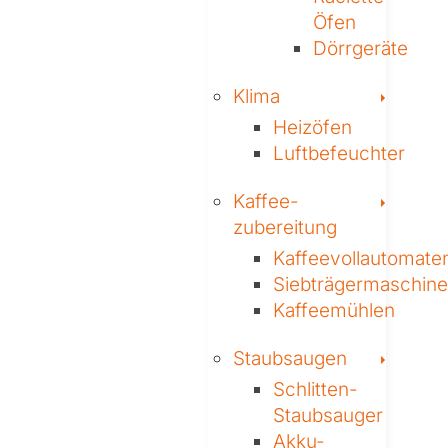
Öfen
Dörrgeräte
Toggl
Klima
Heizöfen
Luftbefeuchter
Toggl
Kaffee­
zubereitung
Kaffeevollautomate
Siebträgermaschin
Kaffeemühlen
Toggl
Staubsaugen
Schlitten-
Staubsauger
Akku-