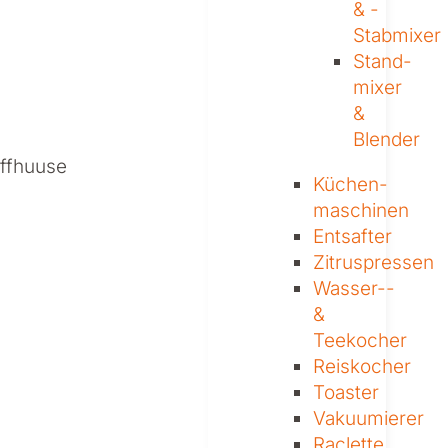
& ­
Stabmixer
Stand­
mixer
&
Blender
affhuuse
Küchen­
maschinen
Entsafter
Zitruspressen
Wasser-­
&
Teekocher
Reiskocher
Toaster
Vakuumierer
Raclette