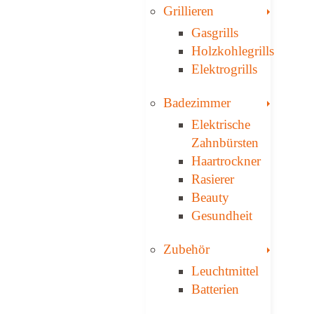
Toggle
Grillieren
Gasgrills
Holzkohlegrills
Elektrogrills
Toggle
Badezimmer
Elektrische
Zahnbürsten
Haartrockner
Rasierer
Beauty
Gesundheit
Toggle
Zubehör
Leuchtmittel
Batterien