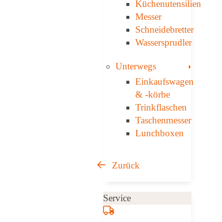
Küchenutensilien
Messer
Schneidebretter
Wassersprudler
Toggle
Unterwegs
Einkaufswagen
& ­-körbe
Trinkflaschen
Taschen­messer
Lunchboxen
Zurück
Service