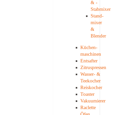
& ­
Stabmixer
Stand­
mixer
&
Blender
Küchen­
maschinen
Entsafter
Zitruspressen
Wasser-­ &
Teekocher
Reiskocher
Toaster
Vakuumierer
Raclette
Öfen