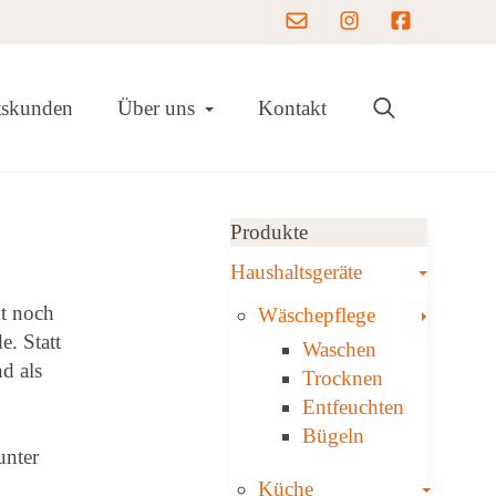
Instagram
Facebook
Toggle Dropdown
tskunden
Über uns
Kontakt
Produkte
Toggle
Haushaltsgeräte
bt noch
Toggle
Wäschepflege
e. Statt
Waschen
nd als
Trocknen
Ent­feuch­ten
Bügeln
unter
Toggle
Küche