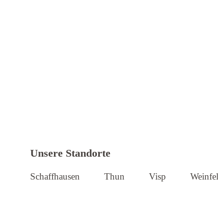
Weitere Informationen zu Iseli + Al
Unsere Standorte
Schaffhausen
Thun
Visp
Weinfe