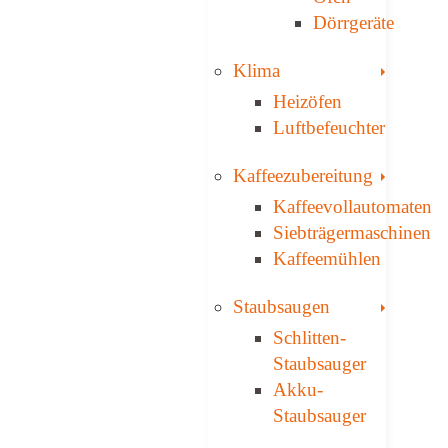
Dörrgeräte
Toggle
Klima
Heizöfen
Luftbefeuchter
Toggle
Kaffee­zubereitung
Kaffeevollautomaten
Siebträgermaschinen
Kaffeemühlen
Toggle
Staubsaugen
Schlitten-
Staubsauger
Akku-
Staubsauger