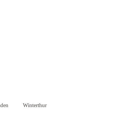
brecht
lden
Winterthur