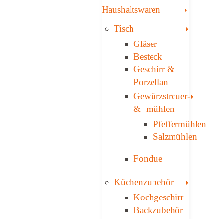
Toggle
Haushaltswaren
Toggle
Tisch
Gläser
Besteck
Geschirr &
Porzellan
Toggl
Gewürzstreuer­
& -mühlen
Pfeffermühlen
Salzmühlen
Fondue
Toggle
Küchenzubehör
Kochgeschirr
Backzubehör