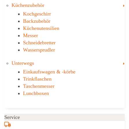
T
Küchenzubehör
Kochgeschirr
Backzubehör
Küchenutensilien
Messer
Schneidebretter
Wassersprudler
T
Unterwegs
Einkaufswagen & ­-körbe
Trinkflaschen
Taschen­messer
Lunchboxen
Service