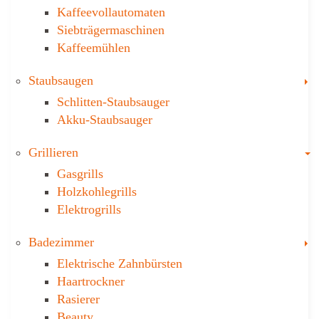
Kaffeevollautomaten
Siebträgermaschinen
Kaffeemühlen
T
Staubsaugen
Schlitten-Staubsauger
Akku-Staubsauger
T
Grillieren
Gasgrills
Holzkohlegrills
Elektrogrills
T
Badezimmer
Elektrische Zahnbürsten
Haartrockner
Rasierer
Beauty