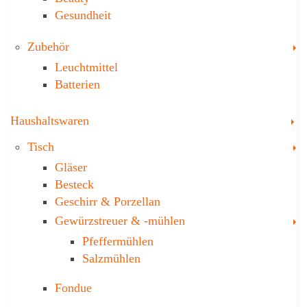
Gesundheit
T
Zubehör
Leuchtmittel
Batterien
T
Haushaltswaren
T
Tisch
Gläser
Besteck
Geschirr & Porzellan
T
Gewürzstreuer­ & -mühlen
Pfeffermühlen
Salzmühlen
Fondue