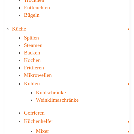
Trocknen
Ent­feuch­ten
Bügeln
T
Küche
Spülen
Steamen
Backen
Kochen
Frittieren
Mikrowellen
T
Kühlen
Kühl­schränke
Weinklima­schränke
Gefrieren
T
Küchenhelfer
T
Mixer