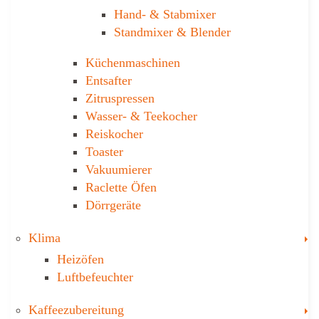
Hand- & ­Stabmixer
Stand­mixer & Blender
Küchen­maschinen
Entsafter
Zitruspressen
Wasser-­ & Teekocher
Reiskocher
Toaster
Vakuumierer
Raclette Öfen
Dörrgeräte
T
Klima
Heizöfen
Luftbefeuchter
T
Kaffee­zubereitung