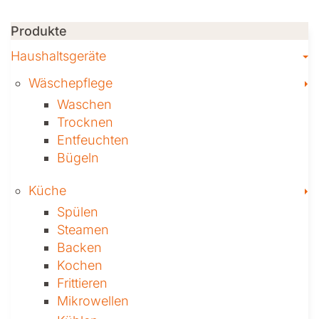
Produkte
T
Haushaltsgeräte
T
Wäschepflege
Waschen
Trocknen
Ent­feuch­ten
Bügeln
T
Küche
Spülen
Steamen
Backen
Kochen
Frittieren
Mikrowellen