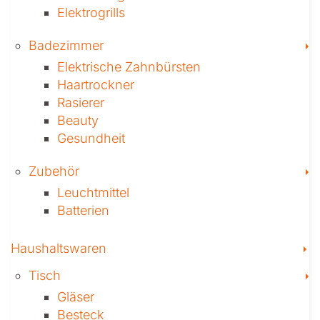
Elektrogrills
T
Badezimmer
Elektrische Zahnbürsten
Haartrockner
Rasierer
Beauty
Gesundheit
T
Zubehör
Leuchtmittel
Batterien
T
Haushaltswaren
T
Tisch
Gläser
Besteck