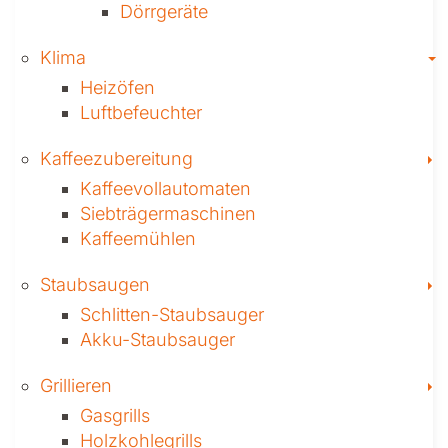
Dörrgeräte
T
Klima
Heizöfen
Luftbefeuchter
T
Kaffee­zubereitung
Kaffeevollautomaten
Siebträgermaschinen
Kaffeemühlen
T
Staubsaugen
Schlitten-Staubsauger
Akku-Staubsauger
T
Grillieren
Gasgrills
Holzkohlegrills