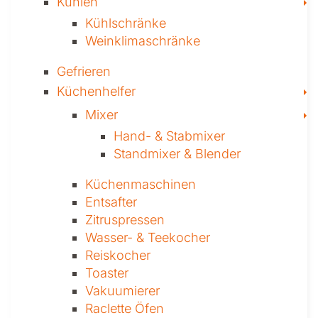
T
Kühlen
Kühl­schränke
Weinklima­schränke
Gefrieren
T
Küchenhelfer
T
Mixer
Hand- & ­Stabmixer
Stand­mixer & Blender
Küchen­maschinen
Entsafter
Zitruspressen
Wasser-­ & Teekocher
Reiskocher
Toaster
Vakuumierer
Raclette Öfen