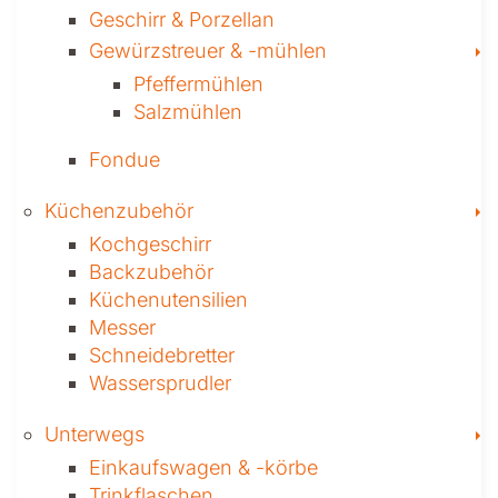
Geschirr & Porzellan
T
Gewürzstreuer­ & -mühlen
Pfeffermühlen
Salzmühlen
Fondue
T
Küchenzubehör
Kochgeschirr
Backzubehör
Küchenutensilien
Messer
Schneidebretter
Wassersprudler
T
Unterwegs
Einkaufswagen & ­-körbe
Trinkflaschen