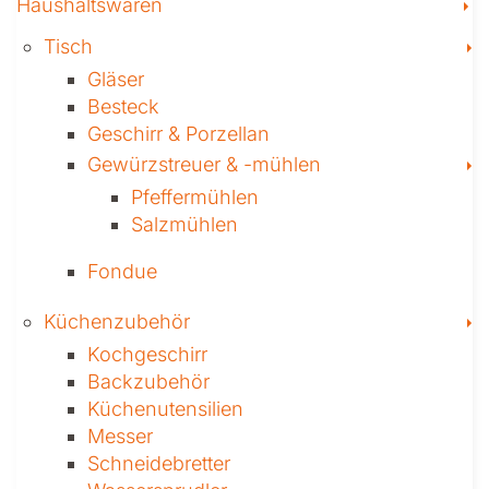
T
Haushaltswaren
T
Tisch
Gläser
Besteck
Geschirr & Porzellan
T
Gewürzstreuer­ & -mühlen
Pfeffermühlen
Salzmühlen
Fondue
T
Küchenzubehör
Kochgeschirr
Backzubehör
Küchenutensilien
Messer
Schneidebretter