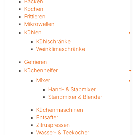
Backen
Kochen
Frittieren
Mikrowellen
T
Kühlen
Kühl­schränke
Weinklima­schränke
Gefrieren
T
Küchenhelfer
T
Mixer
Hand- & ­Stabmixer
Stand­mixer & Blender
Küchen­maschinen
Entsafter
Zitruspressen
Wasser-­ & Teekocher