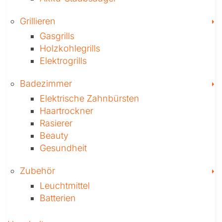
T
Grillieren
Gasgrills
Holzkohlegrills
Elektrogrills
T
Badezimmer
Elektrische Zahnbürsten
Haartrockner
Rasierer
Beauty
Gesundheit
T
Zubehör
Leuchtmittel
Batterien