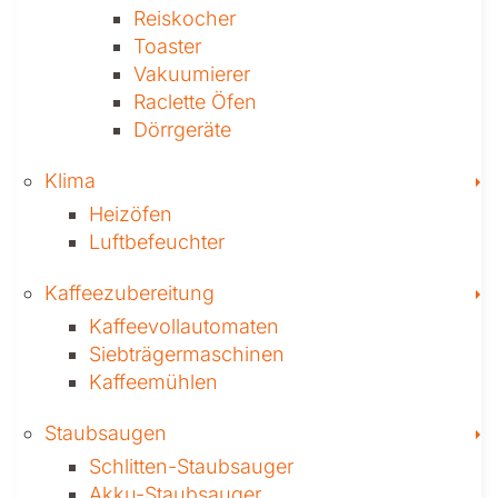
Reiskocher
Toaster
Vakuumierer
Raclette Öfen
Dörrgeräte
T
Klima
Heizöfen
Luftbefeuchter
T
Kaffee­zubereitung
Kaffeevollautomaten
Siebträgermaschinen
Kaffeemühlen
T
Staubsaugen
Schlitten-Staubsauger
Akku-Staubsauger