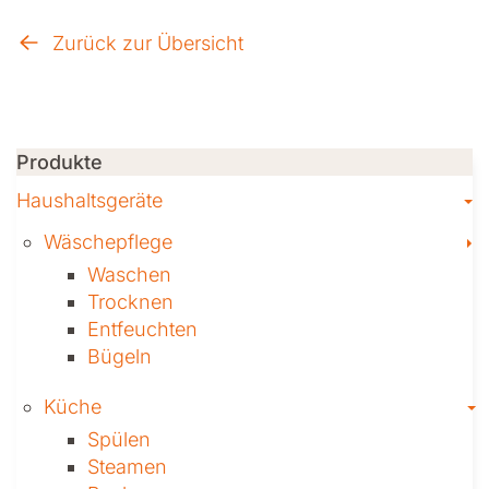
Zurück zur Übersicht
Produkte
T
Haushaltsgeräte
T
Wäschepflege
Waschen
Trocknen
Ent­feuch­ten
Bügeln
T
Küche
Spülen
Steamen