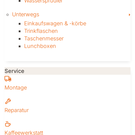
Wassersprudler
T
Unterwegs
Einkaufswagen & ­-körbe
Trinkflaschen
Taschen­messer
Lunchboxen
Service
Montage
Reparatur
Kaffeewerkstatt