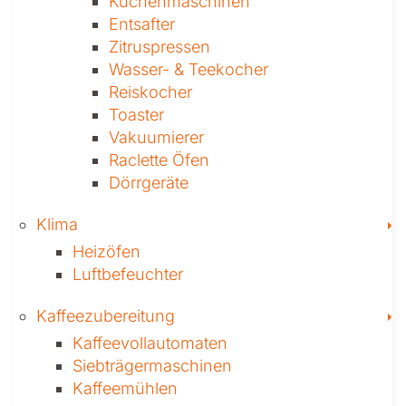
Küchen­maschinen
Entsafter
Zitruspressen
Wasser-­ & Teekocher
Reiskocher
Toaster
Vakuumierer
Raclette Öfen
Dörrgeräte
T
Klima
Heizöfen
Luftbefeuchter
T
Kaffee­zubereitung
Kaffeevollautomaten
Siebträgermaschinen
Kaffeemühlen