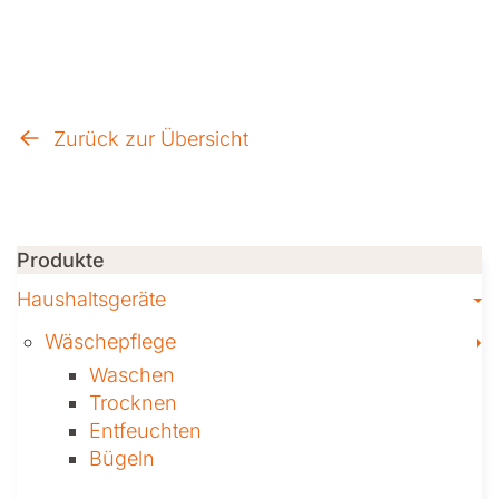
Zurück zur Übersicht
Produkte
T
Haushaltsgeräte
T
Wäschepflege
Waschen
Trocknen
Ent­feuch­ten
Bügeln