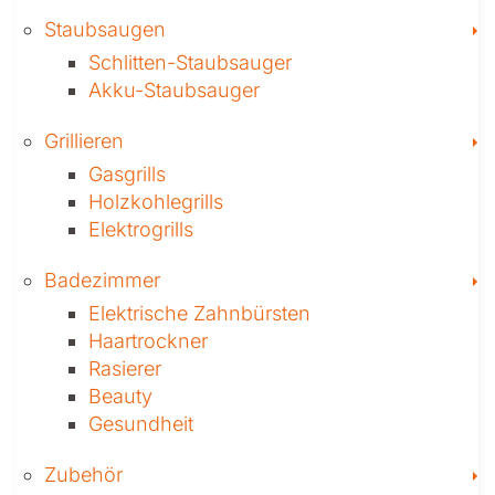
T
Staubsaugen
Schlitten-Staubsauger
Akku-Staubsauger
T
Grillieren
Gasgrills
Holzkohlegrills
Elektrogrills
T
Badezimmer
Elektrische Zahnbürsten
Haartrockner
Rasierer
Beauty
Gesundheit
T
Zubehör