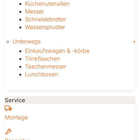
Küchenutensilien
Messer
Schneidebretter
Wassersprudler
T
Unterwegs
Einkaufswagen & ­-körbe
Trinkflaschen
Taschen­messer
Lunchboxen
Service
Montage