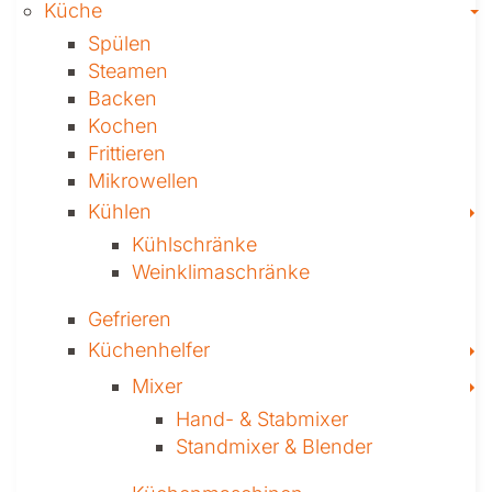
T
Küche
Spülen
Steamen
Backen
Kochen
Frittieren
Mikrowellen
T
Kühlen
Kühl­schränke
Weinklima­schränke
Gefrieren
T
Küchenhelfer
T
Mixer
Hand- & ­Stabmixer
Stand­mixer & Blender