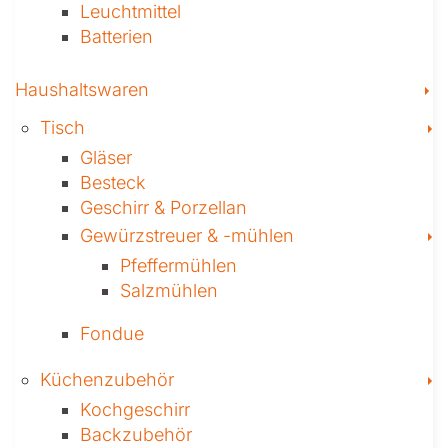
Leuchtmittel
Batterien
T
Haushaltswaren
T
Tisch
Gläser
Besteck
Geschirr & Porzellan
T
Gewürzstreuer­ & -mühlen
Pfeffermühlen
Salzmühlen
Fondue
T
Küchenzubehör
Kochgeschirr
Backzubehör