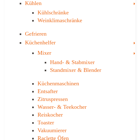
T
Kühlen
Kühl­schränke
Weinklima­schränke
Gefrieren
T
Küchenhelfer
T
Mixer
Hand- & ­Stabmixer
Stand­mixer & Blender
Küchen­maschinen
Entsafter
Zitruspressen
Wasser-­ & Teekocher
Reiskocher
Toaster
Vakuumierer
Raclette Öfen