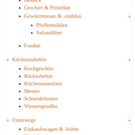
Geschirr & Porzellan
T
Gewürzstreuer­ & -mühlen
Pfeffermühlen
Salzmühlen
Fondue
T
Küchenzubehör
Kochgeschirr
Backzubehör
Küchenutensilien
Messer
Schneidebretter
Wassersprudler
T
Unterwegs
Einkaufswagen & ­-körbe