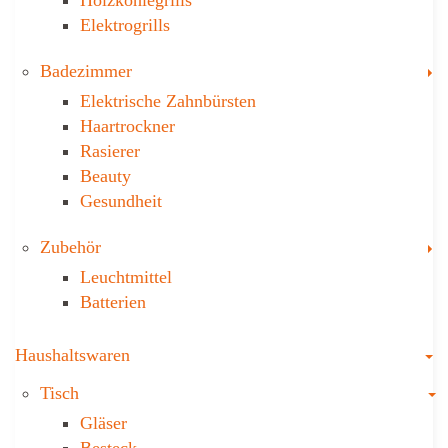
Elektrogrills
T
Badezimmer
Elektrische Zahnbürsten
Haartrockner
Rasierer
Beauty
Gesundheit
T
Zubehör
Leuchtmittel
Batterien
T
Haushaltswaren
T
Tisch
Gläser
Besteck