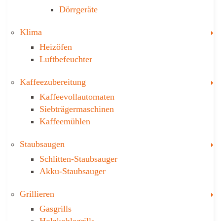
Dörrgeräte
T
Klima
Heizöfen
Luftbefeuchter
T
Kaffee­zubereitung
Kaffeevollautomaten
Siebträgermaschinen
Kaffeemühlen
T
Staubsaugen
Schlitten-Staubsauger
Akku-Staubsauger
T
Grillieren
Gasgrills
Holzkohlegrills