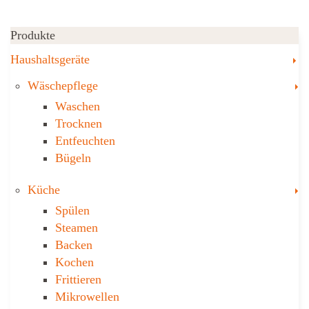
Produkte
T
Haushaltsgeräte
T
Wäschepflege
Waschen
Trocknen
Ent­feuch­ten
Bügeln
T
Küche
Spülen
Steamen
Backen
Kochen
Frittieren
Mikrowellen