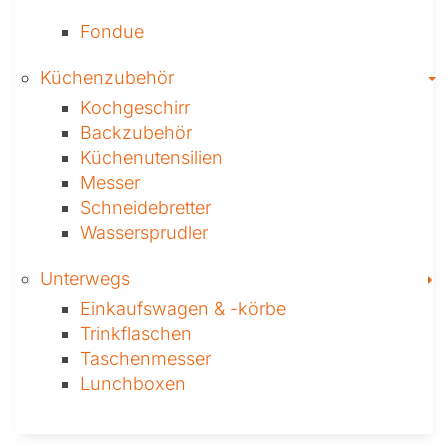
Fondue
T
Küchenzubehör
Kochgeschirr
Backzubehör
Küchenutensilien
Messer
Schneidebretter
Wassersprudler
T
Unterwegs
Einkaufswagen & ­-körbe
Trinkflaschen
Taschen­messer
Lunchboxen