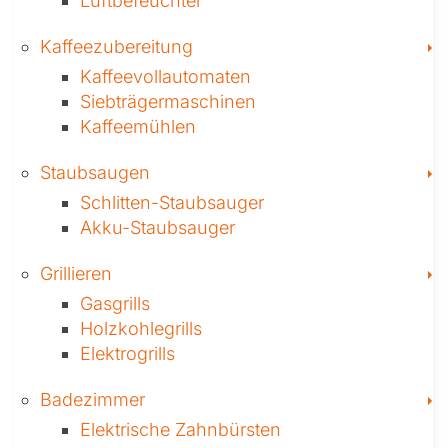
Luftbefeuchter
T
Kaffee­zubereitung
Kaffeevollautomaten
Siebträgermaschinen
Kaffeemühlen
T
Staubsaugen
Schlitten-Staubsauger
Akku-Staubsauger
T
Grillieren
Gasgrills
Holzkohlegrills
Elektrogrills
T
Badezimmer
Elektrische Zahnbürsten