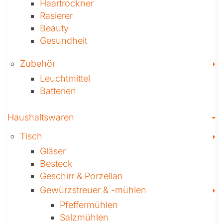
Haartrockner
Rasierer
Beauty
Gesundheit
T
Zubehör
Leuchtmittel
Batterien
T
Haushaltswaren
T
Tisch
Gläser
Besteck
Geschirr & Porzellan
T
Gewürzstreuer­ & -mühlen
Pfeffermühlen
Salzmühlen