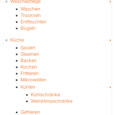
T
Wäschepflege
Waschen
Trocknen
Ent­feuch­ten
Bügeln
T
Küche
Spülen
Steamen
Backen
Kochen
Frittieren
Mikrowellen
T
Kühlen
Kühl­schränke
Weinklima­schränke
Gefrieren