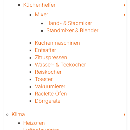
T
Küchenhelfer
T
Mixer
Hand- & ­Stabmixer
Stand­mixer & Blender
Küchen­maschinen
Entsafter
Zitruspressen
Wasser-­ & Teekocher
Reiskocher
Toaster
Vakuumierer
Raclette Öfen
Dörrgeräte
T
Klima
Heizöfen