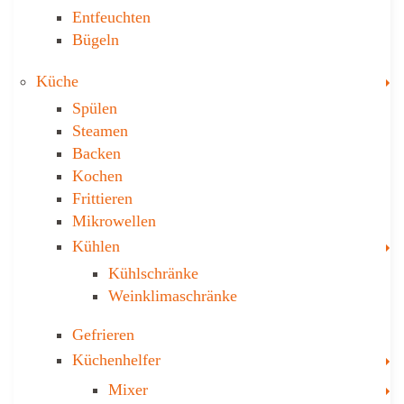
Ent­feuch­ten
Bügeln
T
Küche
Spülen
Steamen
Backen
Kochen
Frittieren
Mikrowellen
T
Kühlen
Kühl­schränke
Weinklima­schränke
Gefrieren
T
Küchenhelfer
T
Mixer