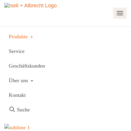
Navi
Produkte
Toggle Dropdown
Produkte
Haushaltsgeräte
Wäschepflege
Service
Trocknen
Schulthess
Geschäftskunden
Schulthess Sublime
Toggle Dropdown
Über uns
Schulthess Sublime
Kontakt
Suche