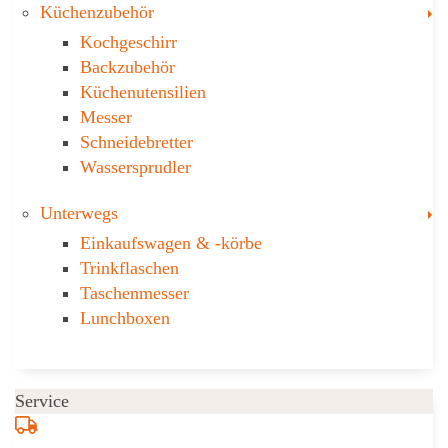
T
Küchenzubehör
Kochgeschirr
Backzubehör
Küchenutensilien
Messer
Schneidebretter
Wassersprudler
T
Unterwegs
Einkaufswagen & ­-körbe
Trinkflaschen
Taschen­messer
Lunchboxen
Service