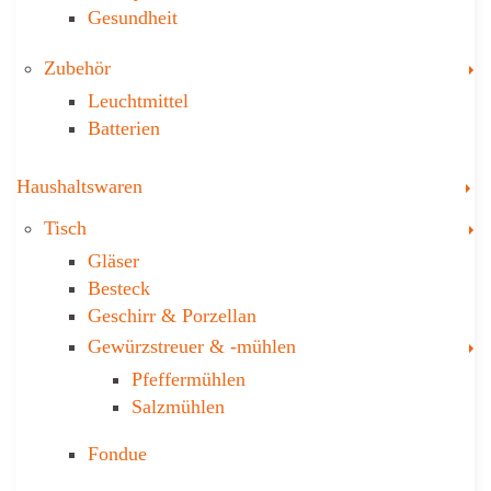
Gesundheit
T
Zubehör
Leuchtmittel
Batterien
T
Haushaltswaren
T
Tisch
Gläser
Besteck
Geschirr & Porzellan
T
Gewürzstreuer­ & -mühlen
Pfeffermühlen
Salzmühlen
Fondue