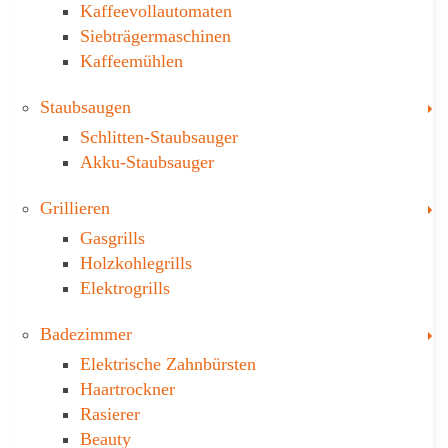
Kaffeevollautomaten
Siebträgermaschinen
Kaffeemühlen
T
Staubsaugen
Schlitten-Staubsauger
Akku-Staubsauger
T
Grillieren
Gasgrills
Holzkohlegrills
Elektrogrills
T
Badezimmer
Elektrische Zahnbürsten
Haartrockner
Rasierer
Beauty