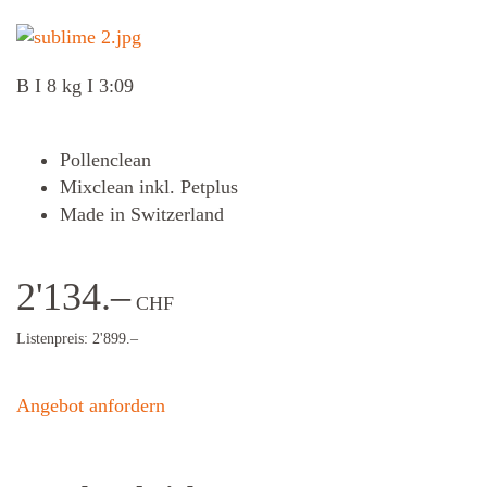
B I 8 kg I 3:09
Pollenclean
Mixclean inkl. Petplus
Made in Switzerland
2'134
.–
CHF
Listenpreis: 2'899.–
Angebot anfordern