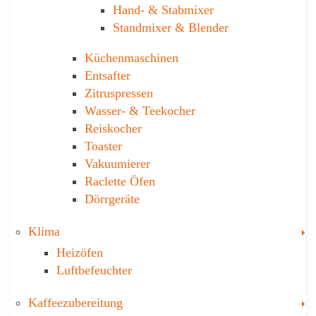
Hand- & ­Stabmixer
Stand­mixer & Blender
Küchen­maschinen
Entsafter
Zitruspressen
Wasser-­ & Teekocher
Reiskocher
Toaster
Vakuumierer
Raclette Öfen
Dörrgeräte
T
Klima
Heizöfen
Luftbefeuchter
T
Kaffee­zubereitung