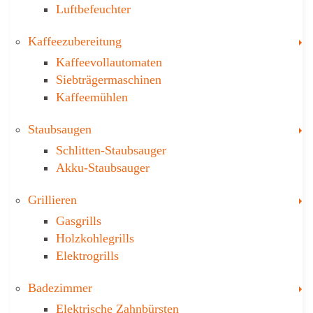
Luftbefeuchter
T
Kaffee­zubereitung
Kaffeevollautomaten
Siebträgermaschinen
Kaffeemühlen
T
Staubsaugen
Schlitten-Staubsauger
Akku-Staubsauger
T
Grillieren
Gasgrills
Holzkohlegrills
Elektrogrills
T
Badezimmer
Elektrische Zahnbürsten