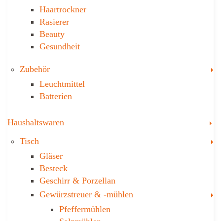
Haartrockner
Rasierer
Beauty
Gesundheit
T
Zubehör
Leuchtmittel
Batterien
T
Haushaltswaren
T
Tisch
Gläser
Besteck
Geschirr & Porzellan
T
Gewürzstreuer­ & -mühlen
Pfeffermühlen