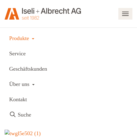
Navi
Produkte
Toggle Dropdown
Produkte
Haushaltsgeräte
Wäschepflege
Service
Trocknen
Electrolux
Geschäftskunden
Electrolux TWGL5E502
Toggle Dropdown
Über uns
Electrolux TWGL5E502
Kontakt
Suche