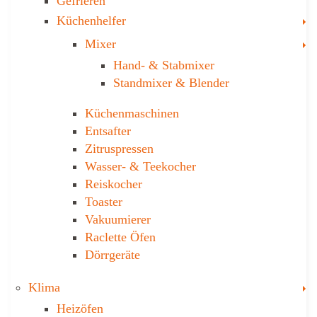
Gefrieren
T
Küchenhelfer
T
Mixer
Hand- & ­Stabmixer
Stand­mixer & Blender
Küchen­maschinen
Entsafter
Zitruspressen
Wasser-­ & Teekocher
Reiskocher
Toaster
Vakuumierer
Raclette Öfen
Dörrgeräte
T
Klima
Heizöfen