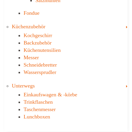
Salzmühlen
Fondue
T
Küchenzubehör
Kochgeschirr
Backzubehör
Küchenutensilien
Messer
Schneidebretter
Wassersprudler
T
Unterwegs
Einkaufswagen & ­-körbe
Trinkflaschen
Taschen­messer
Lunchboxen