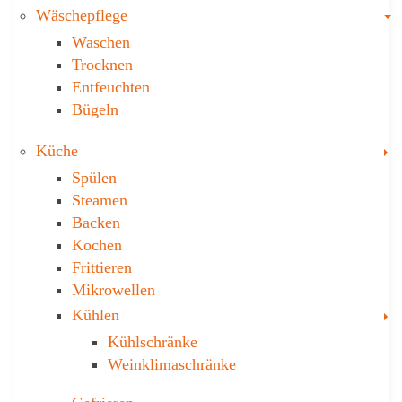
T
Wäschepflege
Waschen
Trocknen
Ent­feuch­ten
Bügeln
T
Küche
Spülen
Steamen
Backen
Kochen
Frittieren
Mikrowellen
T
Kühlen
Kühl­schränke
Weinklima­schränke