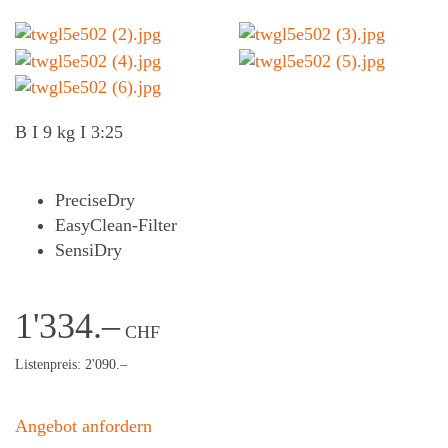
B I 9 kg I 3:25
PreciseDry
EasyClean-Filter
SensiDry
1'334.–
CHF
Listenpreis: 2'090.–
Angebot anfordern