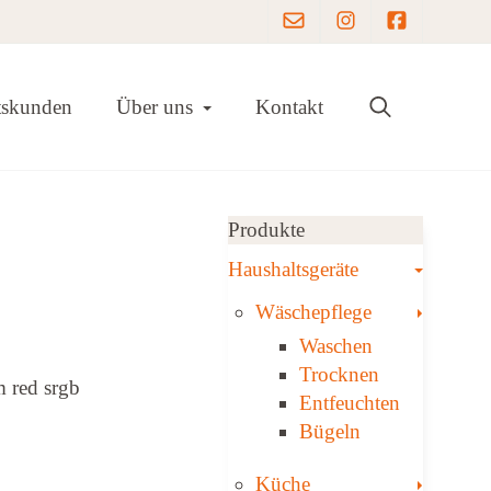
Instagram
Facebook
Toggle Dropdown
tskunden
Über uns
Kontakt
Produkte
Toggle
Haushaltsgeräte
Toggle
Wäschepflege
Waschen
Trocknen
Ent­feuch­ten
Bügeln
Toggle
Küche