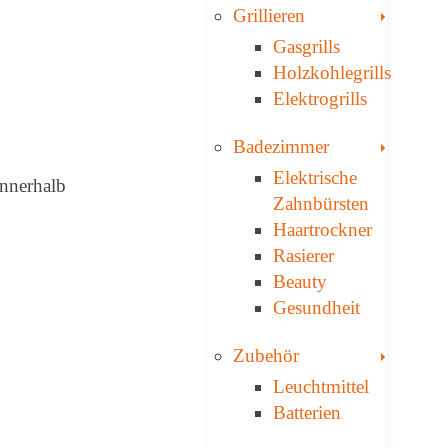
Toggle
Grillieren
Gasgrills
Holzkohlegrills
Elektrogrills
Toggle
Badezimmer
Elektrische
innerhalb
Zahnbürsten
Haartrockner
Rasierer
Beauty
Gesundheit
Toggle
Zubehör
Leuchtmittel
Batterien