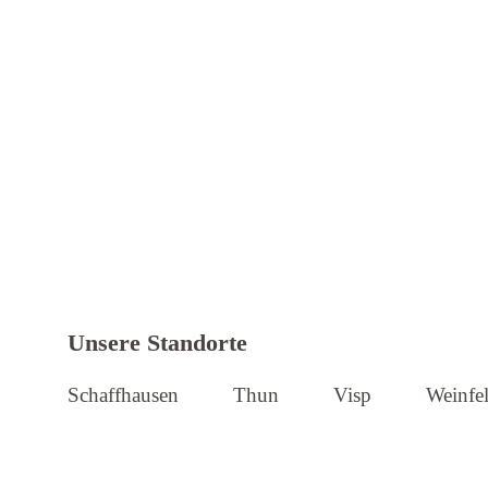
Weitere Informationen zu Iseli + Al
Unsere Standorte
Schaffhausen
Thun
Visp
Weinfe