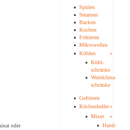
Spülen
Steamen
Backen
Kochen
Frittieren
Mikrowellen
Toggle
Kühlen
Kühl­
schränke
Weinklima­
schränke
Gefrieren
Toggle
Küchenhelfer
Toggle
Mixer
Hand-
inat oder