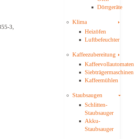
Dörrgeräte
Toggle
Klima
355-3,
Heizöfen
Luftbefeuchter
Toggle
Kaffee­zubereitung
Kaffeevollautomaten
Siebträgermaschinen
Kaffeemühlen
Toggle
Staubsaugen
Schlitten-
Staubsauger
Akku-
Staubsauger