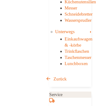
Küchenutensilien
Messer
Schneidebretter
Wassersprudler
Toggle
Unterwegs
Einkaufswagen
& ­-körbe
Trinkflaschen
Taschen­messer
Lunchboxen
Zurück
Service