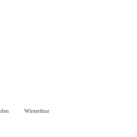
brecht
lden
Winterthur