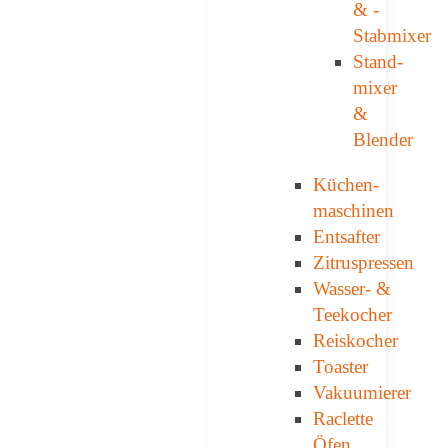
& ­
Stabmixer
Stand­
mixer
&
Blender
Küchen­
maschinen
Entsafter
Zitruspressen
Wasser-­ &
Teekocher
Reiskocher
Toaster
Vakuumierer
Raclette
Öfen