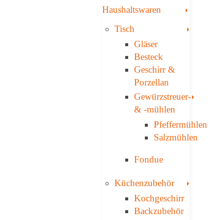
Toggle
Haushaltswaren
Toggle
Tisch
Gläser
Besteck
Geschirr &
Porzellan
Toggl
Gewürzstreuer­
& -mühlen
Pfeffermühlen
Salzmühlen
Fondue
Toggle
Küchenzubehör
Kochgeschirr
Backzubehör