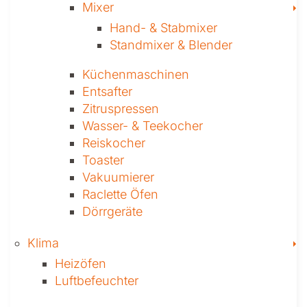
T
Mixer
Hand- & ­Stabmixer
Stand­mixer & Blender
Küchen­maschinen
Entsafter
Zitruspressen
Wasser-­ & Teekocher
Reiskocher
Toaster
Vakuumierer
Raclette Öfen
Dörrgeräte
T
Klima
Heizöfen
Luftbefeuchter