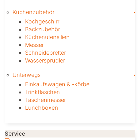
T
Küchenzubehör
Kochgeschirr
Backzubehör
Küchenutensilien
Messer
Schneidebretter
Wassersprudler
T
Unterwegs
Einkaufswagen & ­-körbe
Trinkflaschen
Taschen­messer
Lunchboxen
Service