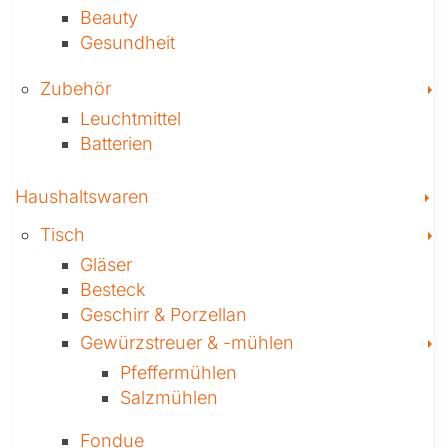
Beauty
Gesundheit
T
Zubehör
Leuchtmittel
Batterien
T
Haushaltswaren
T
Tisch
Gläser
Besteck
Geschirr & Porzellan
T
Gewürzstreuer­ & -mühlen
Pfeffermühlen
Salzmühlen
Fondue