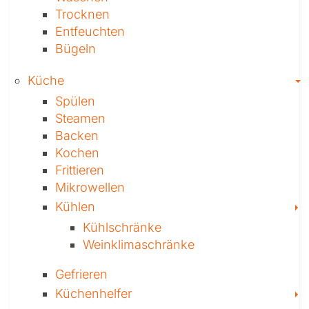
Trocknen
Ent­feuch­ten
Bügeln
T
Küche
Spülen
Steamen
Backen
Kochen
Frittieren
Mikrowellen
T
Kühlen
Kühl­schränke
Weinklima­schränke
Gefrieren
T
Küchenhelfer