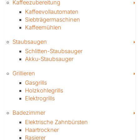
T
Kaffee­zubereitung
Kaffeevollautomaten
Siebträgermaschinen
Kaffeemühlen
T
Staubsaugen
Schlitten-Staubsauger
Akku-Staubsauger
T
Grillieren
Gasgrills
Holzkohlegrills
Elektrogrills
T
Badezimmer
Elektrische Zahnbürsten
Haartrockner
Rasierer