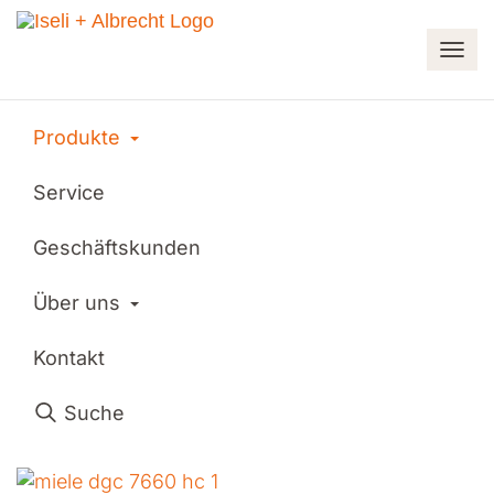
Navi
Produkte
Toggle Dropdown
Produkte
Haushaltsgeräte
Küche
Service
Steamen
Miele
Geschäftskunden
Miele DGC 7660 HC
Toggle Dropdown
Über uns
Miele DGC 7660 HC
Kontakt
Suche