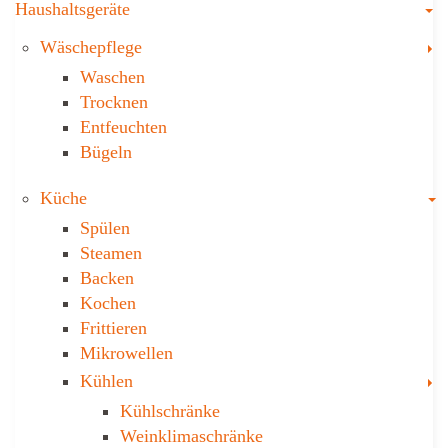
T
Haushaltsgeräte
T
Wäschepflege
Waschen
Trocknen
Ent­feuch­ten
Bügeln
T
Küche
Spülen
Steamen
Backen
Kochen
Frittieren
Mikrowellen
T
Kühlen
Kühl­schränke
Weinklima­schränke