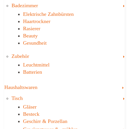
T
Badezimmer
Elektrische Zahnbürsten
Haartrockner
Rasierer
Beauty
Gesundheit
T
Zubehör
Leuchtmittel
Batterien
T
Haushaltswaren
T
Tisch
Gläser
Besteck
Geschirr & Porzellan
T