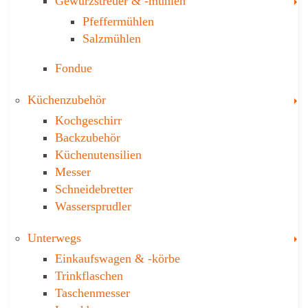
Gewürzstreuer­ & -mühlen
Pfeffermühlen
Salzmühlen
Fondue
T
Küchenzubehör
Kochgeschirr
Backzubehör
Küchenutensilien
Messer
Schneidebretter
Wassersprudler
T
Unterwegs
Einkaufswagen & ­-körbe
Trinkflaschen
Taschen­messer