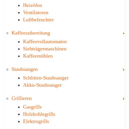
Heizöfen
Ventilatoren
Luftbefeuchter
T
Kaffee­zubereitung
Kaffeevollautomaten
Siebträgermaschinen
Kaffeemühlen
T
Staubsaugen
Schlitten-Staubsauger
Akku-Staubsauger
T
Grillieren
Gasgrills
Holzkohlegrills
Elektrogrills