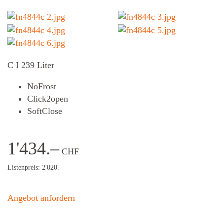
C I 239 Liter
NoFrost
Click2open
SoftClose
1'434.–
CHF
Listenpreis: 2'020.–
Angebot anfordern