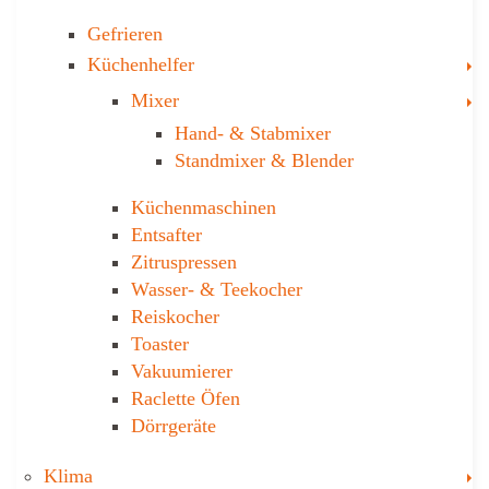
Gefrieren
T
Küchenhelfer
T
Mixer
Hand- & ­Stabmixer
Stand­mixer & Blender
Küchen­maschinen
Entsafter
Zitruspressen
Wasser-­ & Teekocher
Reiskocher
Toaster
Vakuumierer
Raclette Öfen
Dörrgeräte
T
Klima