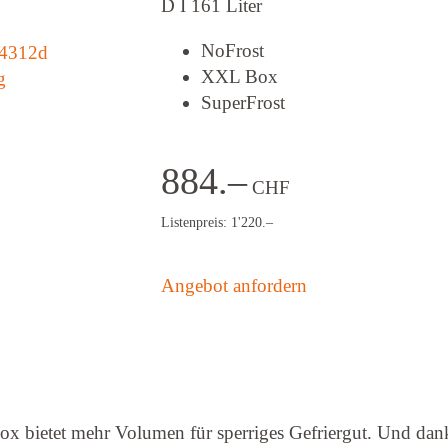
D I 161 Liter
NoFrost
XXL Box
SuperFrost
884.–
CHF
Listenpreis: 1'220.–
Angebot anfordern
x bietet mehr Volumen für sperriges Gefriergut. Und dan