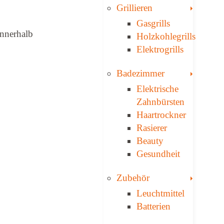
Toggle
Grillieren
Gasgrills
innerhalb
Holzkohlegrills
Elektrogrills
Toggle
Badezimmer
Elektrische
Zahnbürsten
Haartrockner
Rasierer
Beauty
Gesundheit
Toggle
Zubehör
Leuchtmittel
Batterien