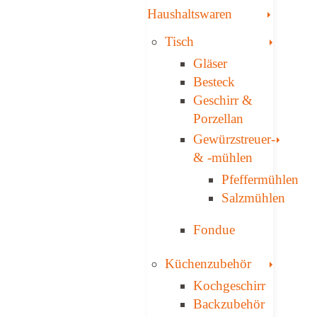
Toggle
Haushaltswaren
Toggle
Tisch
Gläser
Besteck
Geschirr &
Porzellan
Toggl
Gewürzstreuer­
& -mühlen
Pfeffermühlen
Salzmühlen
Fondue
Toggle
Küchenzubehör
Kochgeschirr
Backzubehör