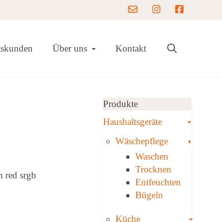
Instagram
Facebook
Toggle Dropdown
tskunden
Über uns
Kontakt
Produkte
Toggle
Haushaltsgeräte
Toggle
Wäschepflege
Waschen
Trocknen
Ent­feuch­ten
Bügeln
Toggle
Küche