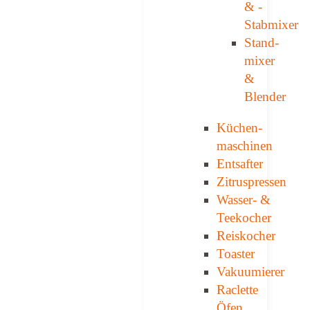
& ­
Stabmixer
Stand­
mixer
&
Blender
Küchen­
maschinen
Entsafter
Zitruspressen
Wasser-­ &
Teekocher
Reiskocher
Toaster
Vakuumierer
Raclette
Öfen