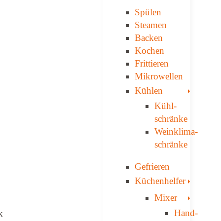
Spülen
Steamen
Backen
Kochen
Frittieren
Mikrowellen
Toggle
Kühlen
Kühl­
schränke
Weinklima­
schränke
Gefrieren
Toggle
Küchenhelfer
Toggle
Mixer
Hand-
k