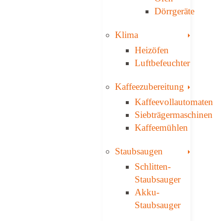
Dörrgeräte
Toggle
Klima
Heizöfen
Luftbefeuchter
Toggle
Kaffee­zubereitung
Kaffeevollautomaten
Siebträgermaschinen
Kaffeemühlen
Toggle
Staubsaugen
Schlitten-
Staubsauger
Akku-
Staubsauger