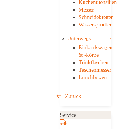
Küchenutensilien
Messer
Schneidebretter
Wassersprudler
Toggle
Unterwegs
Einkaufswagen
& ­-körbe
Trinkflaschen
Taschen­messer
Lunchboxen
Zurück
Service