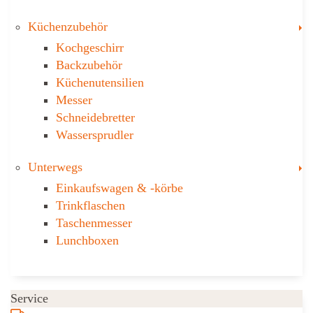
T
Küchenzubehör
Kochgeschirr
Backzubehör
Küchenutensilien
Messer
Schneidebretter
Wassersprudler
T
Unterwegs
Einkaufswagen & ­-körbe
Trinkflaschen
Taschen­messer
Lunchboxen
Service