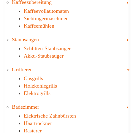
T
Kaffee­zubereitung
Kaffeevollautomaten
Siebträgermaschinen
Kaffeemühlen
T
Staubsaugen
Schlitten-Staubsauger
Akku-Staubsauger
T
Grillieren
Gasgrills
Holzkohlegrills
Elektrogrills
T
Badezimmer
Elektrische Zahnbürsten
Haartrockner
Rasierer