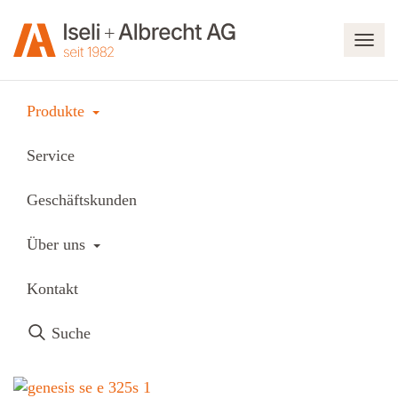
Navi
Produkte
Toggle Dropdown
Produkte
Haushaltsgeräte
Grillieren
Service
Gasgrills
Weber
Geschäftskunden
Weber Genesis E-325S
Toggle Dropdown
Über uns
Weber Genesis E-325S
Kontakt
Suche