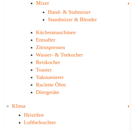
T
Mixer
Hand- & ­Stabmixer
Stand­mixer & Blender
Küchen­maschinen
Entsafter
Zitruspressen
Wasser-­ & Teekocher
Reiskocher
Toaster
Vakuumierer
Raclette Öfen
Dörrgeräte
T
Klima
Heizöfen
Luftbefeuchter