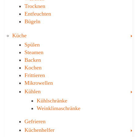
Trocknen
Ent­feuch­ten
Bügeln
T
Küche
Spülen
Steamen
Backen
Kochen
Frittieren
Mikrowellen
T
Kühlen
Kühl­schränke
Weinklima­schränke
Gefrieren
T
Küchenhelfer