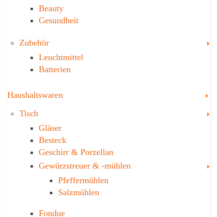
Beauty
Gesundheit
T
Zubehör
Leuchtmittel
Batterien
T
Haushaltswaren
T
Tisch
Gläser
Besteck
Geschirr & Porzellan
T
Gewürzstreuer­ & -mühlen
Pfeffermühlen
Salzmühlen
Fondue