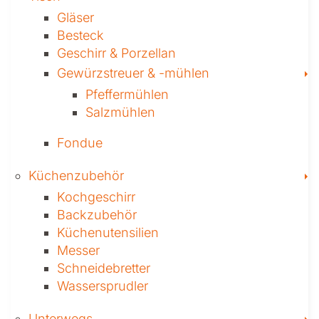
Gläser
Besteck
Geschirr & Porzellan
T
Gewürzstreuer­ & -mühlen
Pfeffermühlen
Salzmühlen
Fondue
T
Küchenzubehör
Kochgeschirr
Backzubehör
Küchenutensilien
Messer
Schneidebretter
Wassersprudler
T
Unterwegs