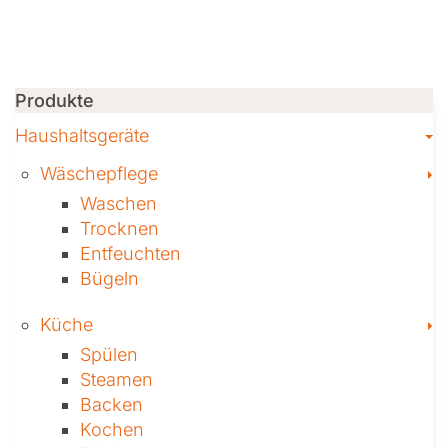
Produkte
T
Haushaltsgeräte
T
Wäschepflege
Waschen
Trocknen
Ent­feuch­ten
Bügeln
T
Küche
Spülen
Steamen
Backen
Kochen