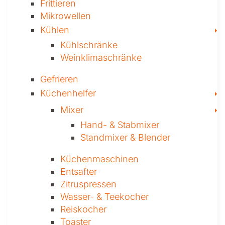
Frittieren
Mikrowellen
T
Kühlen
Kühl­schränke
Weinklima­schränke
Gefrieren
T
Küchenhelfer
T
Mixer
Hand- & ­Stabmixer
Stand­mixer & Blender
Küchen­maschinen
Entsafter
Zitruspressen
Wasser-­ & Teekocher
Reiskocher
Toaster