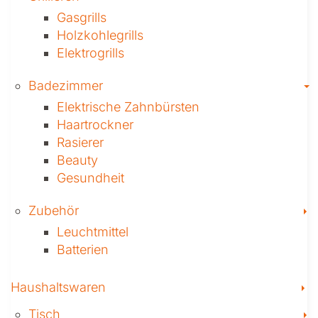
Gasgrills
Holzkohlegrills
Elektrogrills
T
Badezimmer
Elektrische Zahnbürsten
Haartrockner
Rasierer
Beauty
Gesundheit
T
Zubehör
Leuchtmittel
Batterien
T
Haushaltswaren
T
Tisch