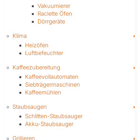
Vakuumierer
Raclette Öfen
Dörrgeräte
T
Klima
Heizöfen
Luftbefeuchter
T
Kaffee­zubereitung
Kaffeevollautomaten
Siebträgermaschinen
Kaffeemühlen
T
Staubsaugen
Schlitten-Staubsauger
Akku-Staubsauger
T
Grillieren