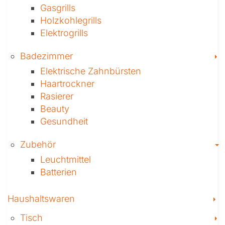
Gasgrills
Holzkohlegrills
Elektrogrills
T
Badezimmer
Elektrische Zahnbürsten
Haartrockner
Rasierer
Beauty
Gesundheit
T
Zubehör
Leuchtmittel
Batterien
T
Haushaltswaren
T
Tisch