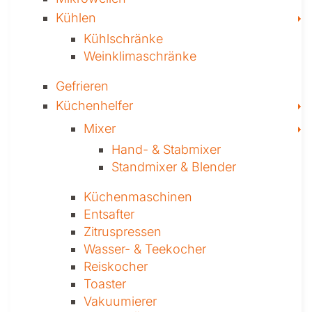
T
Kühlen
Kühl­schränke
Weinklima­schränke
Gefrieren
T
Küchenhelfer
T
Mixer
Hand- & ­Stabmixer
Stand­mixer & Blender
Küchen­maschinen
Entsafter
Zitruspressen
Wasser-­ & Teekocher
Reiskocher
Toaster
Vakuumierer