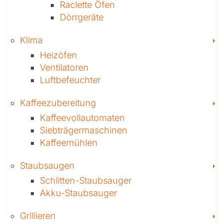
Raclette Öfen
Dörrgeräte
T
Klima
Heizöfen
Ventilatoren
Luftbefeuchter
T
Kaffee­zubereitung
Kaffeevollautomaten
Siebträgermaschinen
Kaffeemühlen
T
Staubsaugen
Schlitten-Staubsauger
Akku-Staubsauger
T
Grillieren