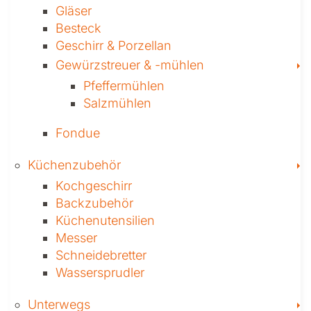
Gläser
Besteck
Geschirr & Porzellan
T
Gewürzstreuer­ & -mühlen
Pfeffermühlen
Salzmühlen
Fondue
T
Küchenzubehör
Kochgeschirr
Backzubehör
Küchenutensilien
Messer
Schneidebretter
Wassersprudler
T
Unterwegs