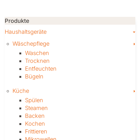
Produkte
T
Haushaltsgeräte
T
Wäschepflege
Waschen
Trocknen
Ent­feuch­ten
Bügeln
T
Küche
Spülen
Steamen
Backen
Kochen
Frittieren
Mikrowellen