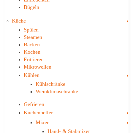
Bügeln
T
Küche
Spülen
Steamen
Backen
Kochen
Frittieren
Mikrowellen
T
Kühlen
Kühl­schränke
Weinklima­schränke
Gefrieren
T
Küchenhelfer
T
Mixer
Hand- & ­Stabmixer