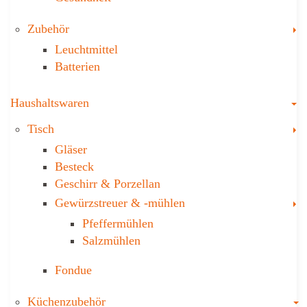
T
Zubehör
Leuchtmittel
Batterien
T
Haushaltswaren
T
Tisch
Gläser
Besteck
Geschirr & Porzellan
T
Gewürzstreuer­ & -mühlen
Pfeffermühlen
Salzmühlen
Fondue
T
Küchenzubehör