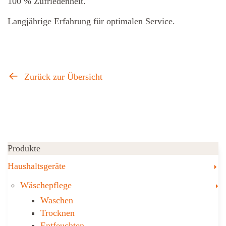
100 % Zufriedenheit.
Langjährige Erfahrung für optimalen Service.
Zurück zur Übersicht
Produkte
T
Haushaltsgeräte
T
Wäschepflege
Waschen
Trocknen
Ent­feuch­ten