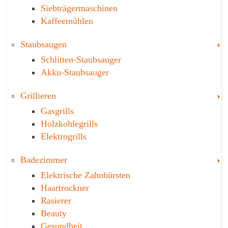
Siebträgermaschinen
Kaffeemühlen
T
Staubsaugen
Schlitten-Staubsauger
Akku-Staubsauger
T
Grillieren
Gasgrills
Holzkohlegrills
Elektrogrills
T
Badezimmer
Elektrische Zahnbürsten
Haartrockner
Rasierer
Beauty
Gesundheit