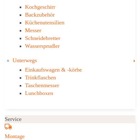
Kochgeschirr
Backzubehör
Küchenutensilien
Messer
Schneidebretter
Wassersprudler
T
Unterwegs
Einkaufswagen & ­-körbe
Trinkflaschen
Taschen­messer
Lunchboxen
Service
Montage