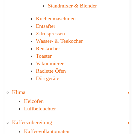
Stand­mixer & Blender
Küchen­maschinen
Entsafter
Zitruspressen
Wasser-­ & Teekocher
Reiskocher
Toaster
Vakuumierer
Raclette Öfen
Dörrgeräte
T
Klima
Heizöfen
Luftbefeuchter
T
Kaffee­zubereitung
Kaffeevollautomaten