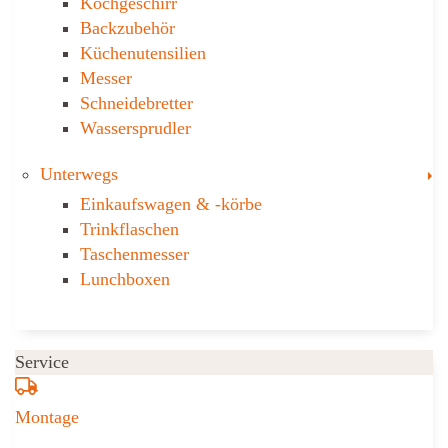
Kochgeschirr
Backzubehör
Küchenutensilien
Messer
Schneidebretter
Wassersprudler
T
Unterwegs
Einkaufswagen & ­-körbe
Trinkflaschen
Taschen­messer
Lunchboxen
Service
Montage