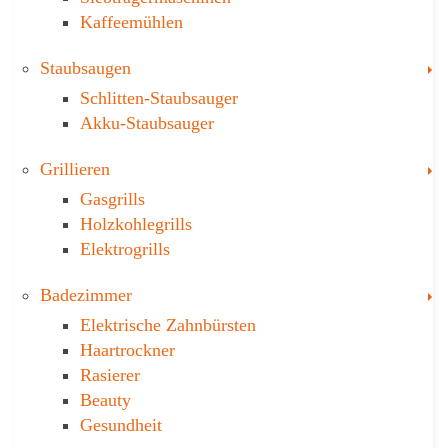
Kaffeemühlen
T
Staubsaugen
Schlitten-Staubsauger
Akku-Staubsauger
T
Grillieren
Gasgrills
Holzkohlegrills
Elektrogrills
T
Badezimmer
Elektrische Zahnbürsten
Haartrockner
Rasierer
Beauty
Gesundheit