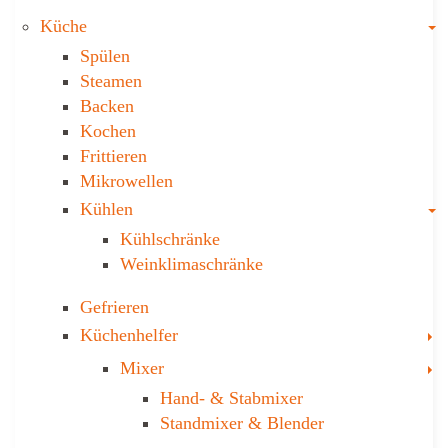
T
Küche
Spülen
Steamen
Backen
Kochen
Frittieren
Mikrowellen
T
Kühlen
Kühl­schränke
Weinklima­schränke
Gefrieren
T
Küchenhelfer
T
Mixer
Hand- & ­Stabmixer
Stand­mixer & Blender