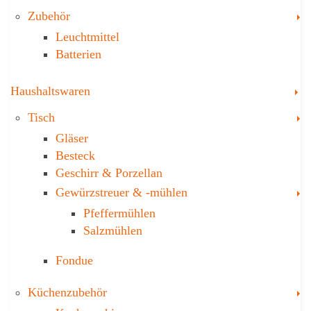
T
Zubehör
Leuchtmittel
Batterien
T
Haushaltswaren
T
Tisch
Gläser
Besteck
Geschirr & Porzellan
T
Gewürzstreuer­ & -mühlen
Pfeffermühlen
Salzmühlen
Fondue
T
Küchenzubehör