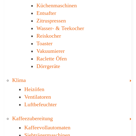
Küchen­maschinen
Entsafter
Zitruspressen
Wasser-­ & Teekocher
Reiskocher
Toaster
Vakuumierer
Raclette Öfen
Dörrgeräte
T
Klima
Heizöfen
Ventilatoren
Luftbefeuchter
T
Kaffee­zubereitung
Kaffeevollautomaten
Siebträgermaschinen