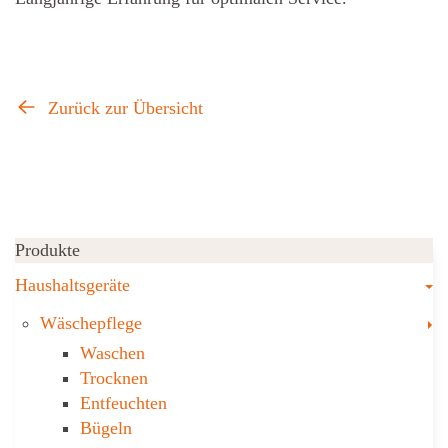
Zurück zur Übersicht
Produkte
T
Haushaltsgeräte
T
Wäschepflege
Waschen
Trocknen
Ent­feuch­ten
Bügeln