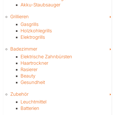
Akku-Staubsauger
T
Grillieren
Gasgrills
Holzkohlegrills
Elektrogrills
T
Badezimmer
Elektrische Zahnbürsten
Haartrockner
Rasierer
Beauty
Gesundheit
T
Zubehör
Leuchtmittel
Batterien