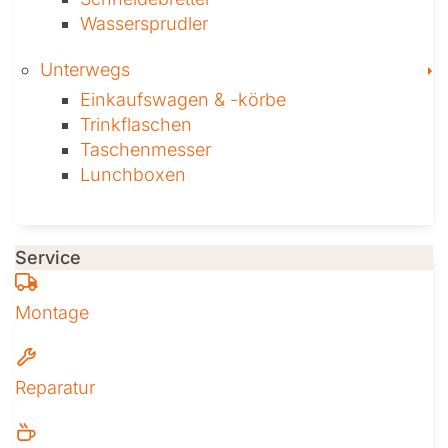
Wassersprudler
T
Unterwegs
Einkaufswagen & ­-körbe
Trinkflaschen
Taschen­messer
Lunchboxen
Service
Montage
Reparatur