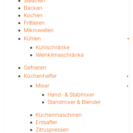
Steamen
Backen
Kochen
Frittieren
Mikrowellen
T
Kühlen
Kühl­schränke
Weinklima­schränke
Gefrieren
T
Küchenhelfer
T
Mixer
Hand- & ­Stabmixer
Stand­mixer & Blender
Küchen­maschinen
Entsafter
Zitruspressen