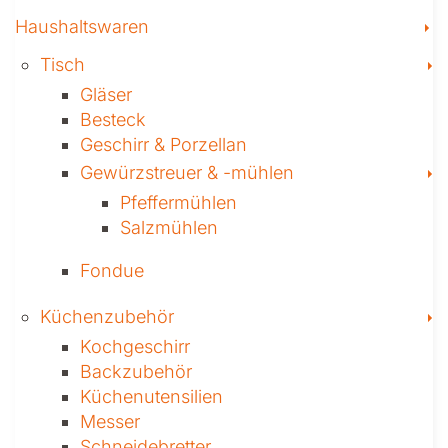
T
Haushaltswaren
T
Tisch
Gläser
Besteck
Geschirr & Porzellan
T
Gewürzstreuer­ & -mühlen
Pfeffermühlen
Salzmühlen
Fondue
T
Küchenzubehör
Kochgeschirr
Backzubehör
Küchenutensilien
Messer
Schneidebretter