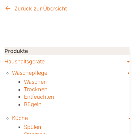
Zurück zur Übersicht
Produkte
T
Haushaltsgeräte
T
Wäschepflege
Waschen
Trocknen
Ent­feuch­ten
Bügeln
T
Küche
Spülen