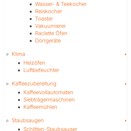
Wasser-­ & Teekocher
Reiskocher
Toaster
Vakuumierer
Raclette Öfen
Dörrgeräte
T
Klima
Heizöfen
Luftbefeuchter
T
Kaffee­zubereitung
Kaffeevollautomaten
Siebträgermaschinen
Kaffeemühlen
T
Staubsaugen
Schlitten-Staubsauger