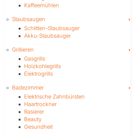
Kaffeemühlen
T
Staubsaugen
Schlitten-Staubsauger
Akku-Staubsauger
T
Grillieren
Gasgrills
Holzkohlegrills
Elektrogrills
T
Badezimmer
Elektrische Zahnbürsten
Haartrockner
Rasierer
Beauty
Gesundheit