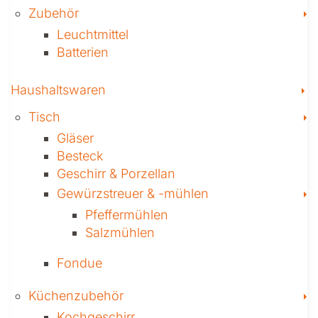
T
Zubehör
Leuchtmittel
Batterien
T
Haushaltswaren
T
Tisch
Gläser
Besteck
Geschirr & Porzellan
T
Gewürzstreuer­ & -mühlen
Pfeffermühlen
Salzmühlen
Fondue
T
Küchenzubehör
Kochgeschirr