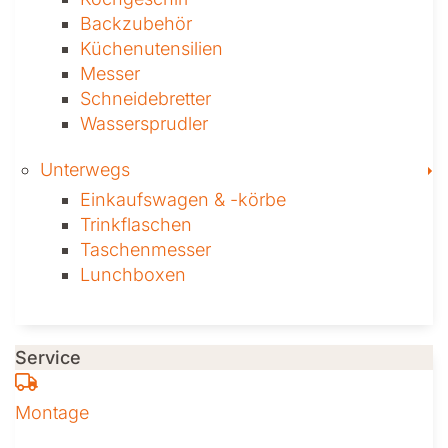
Backzubehör
Küchenutensilien
Messer
Schneidebretter
Wassersprudler
T
Unterwegs
Einkaufswagen & ­-körbe
Trinkflaschen
Taschen­messer
Lunchboxen
Service
Montage