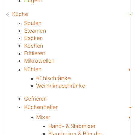
Bügeln
T
Küche
Spülen
Steamen
Backen
Kochen
Frittieren
Mikrowellen
T
Kühlen
Kühl­schränke
Weinklima­schränke
Gefrieren
T
Küchenhelfer
T
Mixer
Hand- & ­Stabmixer
Stand­mixer & Blender