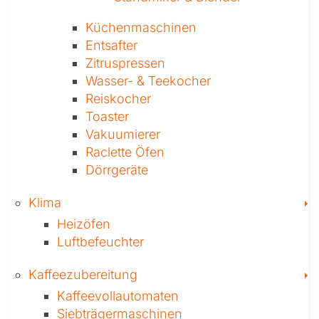
Küchen­maschinen
Entsafter
Zitruspressen
Wasser-­ & Teekocher
Reiskocher
Toaster
Vakuumierer
Raclette Öfen
Dörrgeräte
T
Klima
Heizöfen
Luftbefeuchter
T
Kaffee­zubereitung
Kaffeevollautomaten
Siebträgermaschinen